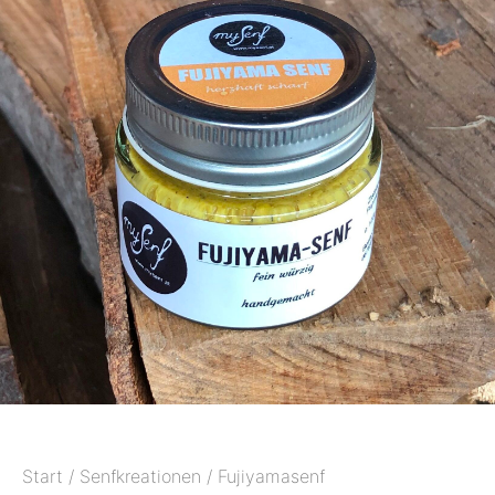
Start
/
Senfkreationen
/ Fujiyamasenf