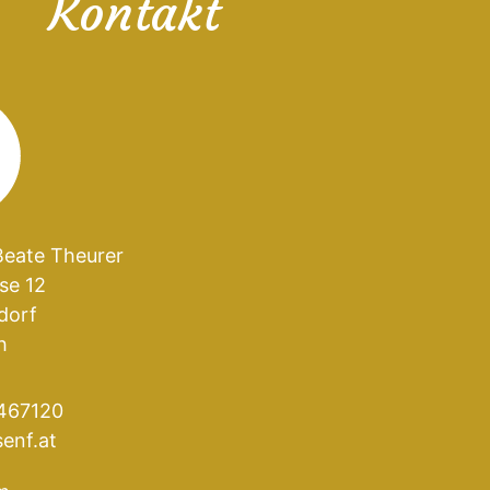
Kontakt
Beate Theurer
se 12
dorf
h
467120
enf.at