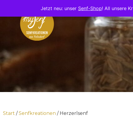
Jetzt neu: unser
Senf-Shop
! All unsere 
Start
/
Senfkreationen
/ Herzerlsenf